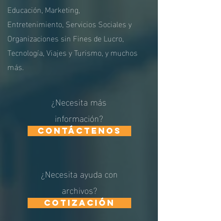
Educación
,
Marketing
,
Entretenimiento,
S
ervicios Sociales y
Organizaciones sin Fines de Lucro
,
T
ecnología
,
Viajes y Turismo
, y muchos
más.
¿Necesita más
información?
Contáctenos
¿Necesita ayuda con
archivos?
cotización