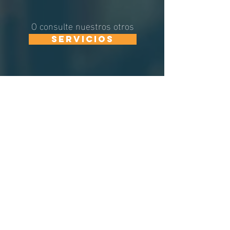
O consulte nuestros otros
Servicios
Horario de atención*
Lun-vie: 9:00 a 17:00
*CON CITA PREVIA
Sab-dom: Cerrado
Horario de OPERAción
Lun-vie: 8:30 a 20:00
Sab-dom: Cerrado
Información de
contacto
1614 Washington Street