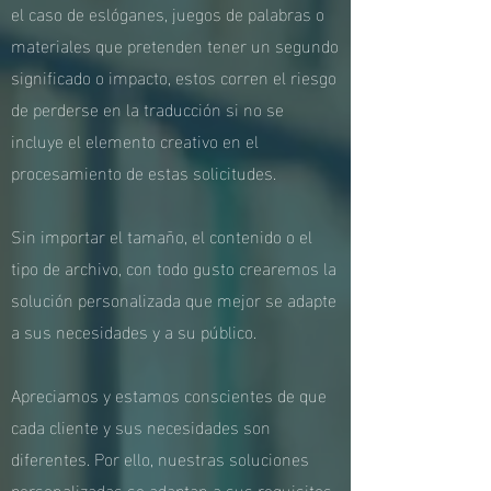
el caso de eslóganes, juegos de palabras o
materiales que pretenden tener un segundo
significado o impacto, estos corren el riesgo
de perderse en la traducción si no se
incluye el elemento creativo en el
procesamiento de estas solicitudes.
Sin importar el tamaño, el contenido o el
tipo de archivo, con todo gusto crearemos la
solución personalizada que mejor se adapte
a sus necesidades y a su público.
Apreciamos y estamos conscientes de que
cada cliente y sus necesidades son
diferentes. Por ello, nuestras soluciones
personalizadas se adaptan a sus requisitos