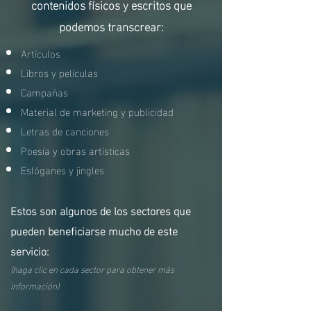
contenidos físicos y escritos que
podemos transcrear:
Artículos
Libros y películas
Campañas
Material de marketing y publicidad
Letras de canciones
Poesía y obras artísticas
Eslóganes y jingles
Estos son algunos de los sectores que
pueden beneficiarse mucho de este
servicio:
(haga clic en cada sector para obtener más
información)