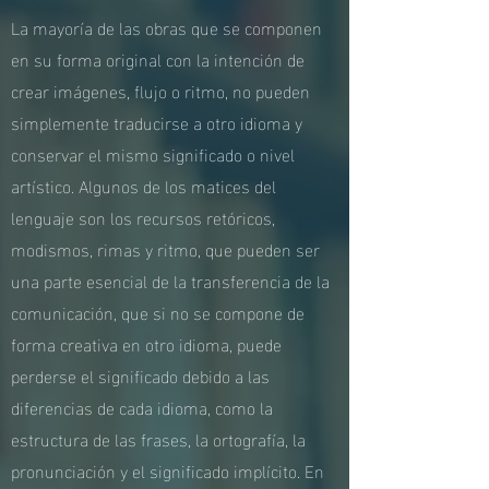
La mayoría de las obras que se componen
en su forma original con la intención de
crear imágenes, flujo o ritmo, no pueden
simplemente traducirse a otro idioma y
conservar el mismo significado o nivel
artístico. Algunos de los matices del
lenguaje son los recursos retóricos,
modismos, rimas y ritmo, que pueden ser
una parte esencial de la transferencia de la
comunicación, que si no se compone de
forma creativa en otro idioma, puede
perderse el significado debido a las
diferencias de cada idioma, como la
estructura de las frases, la ortografía, la
pronunciación y el significado implícito. En