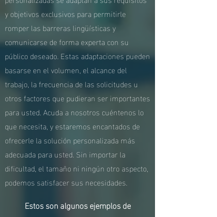
y objetivos exclusivos para permitirle
romper las barreras lingüísticas y
comunicarse de forma experta con su
público deseado. Estas adaptaciones pueden
basarse en el volumen, el alcance del
trabajo, la frecuencia de las solicitudes u
otros factores que pudieran ser importantes
para usted. Acuda a nosotros cuéntenos lo
que necesita, y estaremos encantados de
ofrecerle la solución personalizada más
adecuada para usted. Sin importar la
dificultad, el tamaño ni ningún otro aspecto,
podemos satisfacer sus necesidades.
Estos son algunos ejemplos de